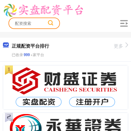
正规配资平台排行
更多
已收录
999
+家平台