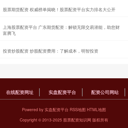
股票期货配资 权威榜单揭晓！股票配资平台实力排名大公开
上海股票配资平台 广东期货配资：解锁无限交易潜能，助您财
富腾飞
投资炒股配资 炒股配资费用：了解成本，明智投资
在线配资网址
实盘配资平台
配资公司网站
Powered by
实盘配资平台
RSS地图
HTML地图
Copyright
© 2013-2025
股票配资知识网
版权所有