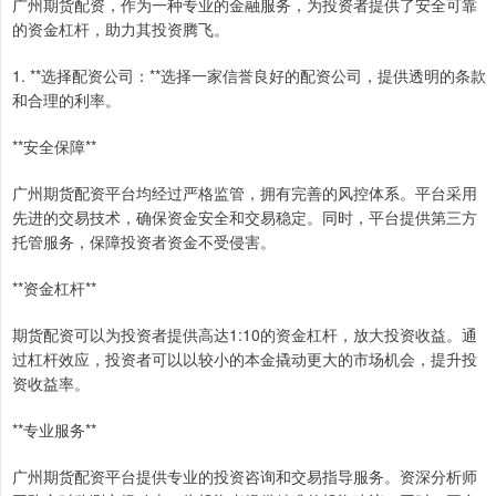
广州期货配资，作为一种专业的金融服务，为投资者提供了安全可靠
的资金杠杆，助力其投资腾飞。
1. **选择配资公司：**选择一家信誉良好的配资公司，提供透明的条款
和合理的利率。
**安全保障**
广州期货配资平台均经过严格监管，拥有完善的风控体系。平台采用
先进的交易技术，确保资金安全和交易稳定。同时，平台提供第三方
托管服务，保障投资者资金不受侵害。
**资金杠杆**
期货配资可以为投资者提供高达1:10的资金杠杆，放大投资收益。通
过杠杆效应，投资者可以以较小的本金撬动更大的市场机会，提升投
资收益率。
**专业服务**
广州期货配资平台提供专业的投资咨询和交易指导服务。资深分析师