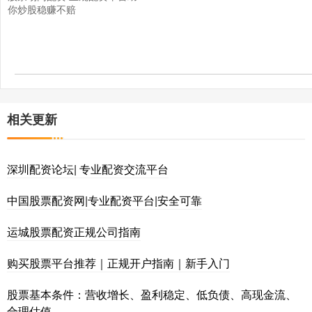
你炒股稳赚不赔
相关更新
深圳配资论坛| 专业配资交流平台
中国股票配资网|专业配资平台|安全可靠
运城股票配资正规公司指南
购买股票平台推荐｜正规开户指南｜新手入门
股票基本条件：营收增长、盈利稳定、低负债、高现金流、
合理估值。