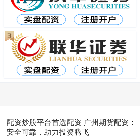
配资炒股平台首选配资 广州期货配资：
安全可靠，助力投资腾飞