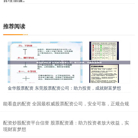
推荐阅读
金华股票配资 东莞股票配资公司：助力投资，成就财富梦想
能看盘的配资 全国最权威股票配资公司，安全可靠，正规合规
配资炒股配资平台信誉 股票配资通：助力投资者放大收益，实
现财富梦想