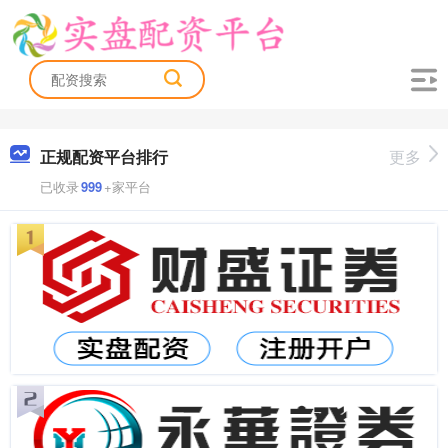
正规配资平台排行
更多
已收录
999
+家平台