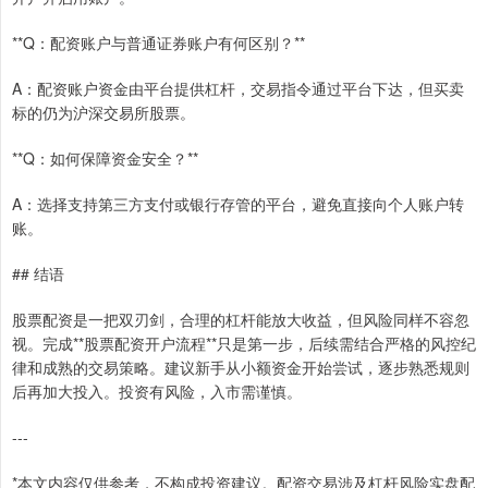
**Q：配资账户与普通证券账户有何区别？**
A：配资账户资金由平台提供杠杆，交易指令通过平台下达，但买卖
标的仍为沪深交易所股票。
**Q：如何保障资金安全？**
A：选择支持第三方支付或银行存管的平台，避免直接向个人账户转
账。
## 结语
股票配资是一把双刃剑，合理的杠杆能放大收益，但风险同样不容忽
视。完成**股票配资开户流程**只是第一步，后续需结合严格的风控纪
律和成熟的交易策略。建议新手从小额资金开始尝试，逐步熟悉规则
后再加大投入。投资有风险，入市需谨慎。
---
*本文内容仅供参考，不构成投资建议。配资交易涉及杠杆风险实盘配