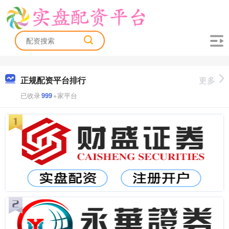
正规配资平台排行
更多
已收录
999
+家平台