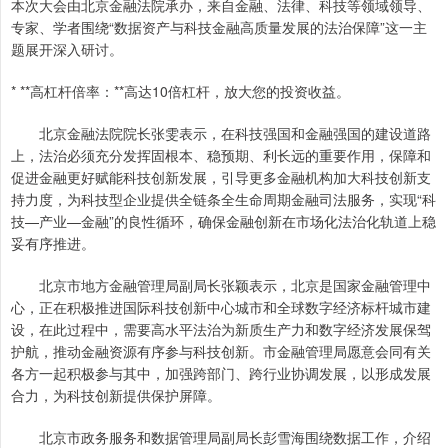
本次大会由北京金融法院承办，来自金融、法律、科技等领域领导、
专家、学者围绕“数据资产与科技金融高质量发展的法治保障”这一主
题展开深入研讨。
* **高杠杆倍率：**高达10倍杠杆，放大您的投资收益。
北京金融法院院长张雯表示，在科技强国和金融强国的建设道路
上，法治必须充分发挥固根本、稳预期、利长远的重要作用，保障和
促进金融更好赋能科技创新发展，引导更多金融机构加大科技创新支
持力度，为科技型企业提供全链条全生命周期金融司法服务，实现“科
技—产业—金融”的良性循环，确保金融创新在市场化法治化轨道上稳
妥有序推进。
北京市地方金融管理局副局长张颖表示，北京是国家金融管理中
心，正在积极推进国际科技创新中心城市和全球数字经济标杆城市建
设，在此过程中，需要高水平法治为新质生产力和数字经济发展保驾
护航，推动金融资源有序参与科技创新。市金融管理局愿意会同有关
各方一起积极参与其中，加强跨部门、跨行业协调发展，以形成发展
合力，为科技创新提供保护屏障。
北京市政务服务和数据管理局副局长彭雪海围绕数据工作，介绍