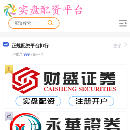
正规配资平台排行
更多
已收录
999
+家平台