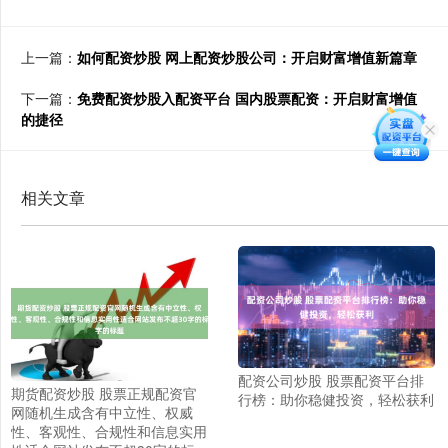
上一篇：
如何配资炒股 网上配资炒股公司：开启财富增值新篇章
下一篇：
免费配资炒股入配资平台 国内股票配资：开启财富增值
的捷径
相关文章
配资公司炒股 股票配资平台排
期货配资炒股 股票正规配资官
行榜：助你稳健投资，轻松获利
网随机生成含有中立性、权威
性、客观性、合规性和信息实用