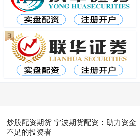
炒股配资期货 宁波期货配资：助力资金
不足的投资者