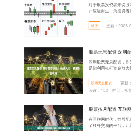
对于股票投资者来说股
户应运而生，为投资者提
更新：2026-0
炒股
股票无息配资 深圳
深圳股票无息配资，作
是指利用杠杆资金放大投
更新：2
股票无息配资
阅读：
152
栏目：
实
股票按月配资 互联
在互联网时代，炒股配
了杠杆交易的平台，让其