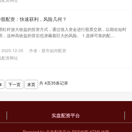
线配资网址
炒股配资：快速获利，风险几何？
用杠杆放大收益的投资方式，通过借入资金进行股票交易，以期在短时
，这种高收益的背后也潜藏着巨大的风险。 1.选择可靠的配....
025-12-05
作者：股市如何配资
线配资网址
共
4
页
35
条记录
4
下一页
末页
实盘配资平台
Powered by
实盘配资平台
RSS地图
HTML地图