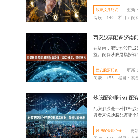
更新：2
股票按月配资
阅读：
140
栏目：
配
西安股票配资 济南
在济南，配资炒股已成
益。配资炒股是指投资者
更新：2
西安股票配资
阅读：
155
栏目：
实
炒股配资哪个好 配
配资炒股是一种杠杆炒
资者来说炒股配资哪个好，
更新
炒股配资哪个好