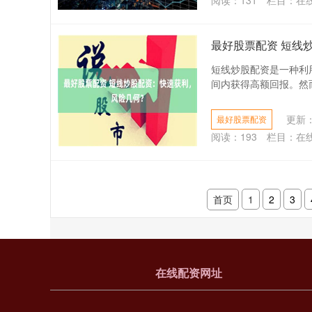
阅读：
131
栏目：
在
最好股票配资 短线
短线炒股配资是一种利
间内获得高额回报。然而
更新：2
最好股票配资
阅读：
193
栏目：
在
首页
1
2
3
在线配资网址