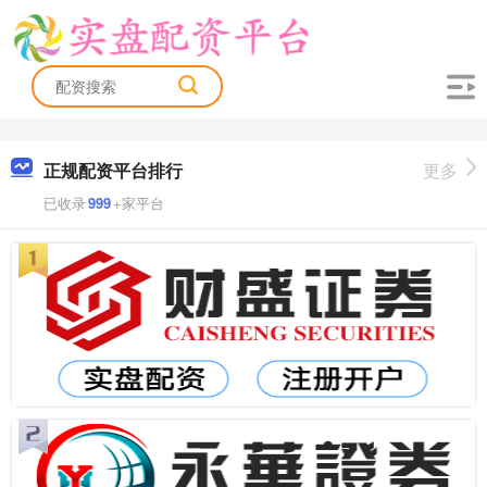
正规配资平台排行
更多
已收录
999
+家平台