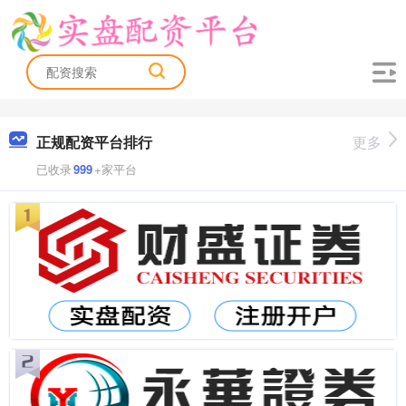
正规配资平台排行
更多
已收录
999
+家平台