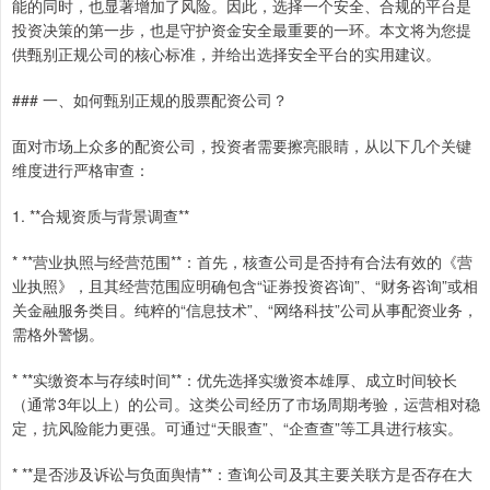
能的同时，也显著增加了风险。因此，选择一个安全、合规的平台是
投资决策的第一步，也是守护资金安全最重要的一环。本文将为您提
供甄别正规公司的核心标准，并给出选择安全平台的实用建议。
### 一、如何甄别正规的股票配资公司？
面对市场上众多的配资公司，投资者需要擦亮眼睛，从以下几个关键
维度进行严格审查：
1. **合规资质与背景调查**
* **营业执照与经营范围**：首先，核查公司是否持有合法有效的《营
业执照》，且其经营范围应明确包含“证券投资咨询”、“财务咨询”或相
关金融服务类目。纯粹的“信息技术”、“网络科技”公司从事配资业务，
需格外警惕。
* **实缴资本与存续时间**：优先选择实缴资本雄厚、成立时间较长
（通常3年以上）的公司。这类公司经历了市场周期考验，运营相对稳
定，抗风险能力更强。可通过“天眼查”、“企查查”等工具进行核实。
* **是否涉及诉讼与负面舆情**：查询公司及其主要关联方是否存在大