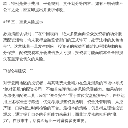
款，特别是关于费用、平仓规则、责任划分等内容。如有不明确或不
公平之处，应立即提出并要求修改。
### 三、重要风险提示
必须清醒认识到，**在中国境内，绝大多数面向公众投资者的场外股
票配资活动，均未获得金融监管部门的正式许可，处于法律的灰色地
带**。这意味着一旦发生纠纷，投资者的权益可能难以得到法律的充
分保护。配资交易本身会成倍放大亏损，投资者可能面临本金全部损
失甚至穿仓倒欠的风险。
**结论与建议：**
对于云南地区的投资者，与其耗费大量精力在鱼龙混杂的市场中寻找
“绝对正规”的配资公司，不如首先评估自身风险承受能力。如果确实
考虑使用配资工具，应将**资金安全**置于首位实盘配资平台，严格运
用上述标准进行筛选，优先考虑那些资质透明、资金托管明确、风控
严谨、口碑经过时间检验的平台。最根本的策略，仍是树立理性投资
观念，通过提升自身的分析能力来获利，而非过度依赖杠杆的“魔
力”。在股市中，活得久远比一时赚得多更重要。