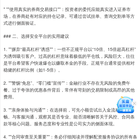
* **使用真实的券商交易接口**：投资者的委托应能真实进入证券市
场，在券商处有对应的持仓记录。可通过尝试挂单、查询交割单等方
式进行侧面验证。
### 二、选择安全平台的实用建议
1. **摒弃“最高杠杆”诱惑**：一些不正规平台以“10倍、15倍超高杠杆”
为诱饵吸引客户。过高的杠杆意味着极低的平仓线，风险巨大，往往
是平台希望客户快速爆仓以赚取本金的手段。正规平台通常提供相对
稳健的杠杆比例（如1-5倍）。
2. **警惕“免息”、“零门槛”宣传**：金融行业不存在无风险的免费午
餐。过于夸张的优惠条件背后，常伴有苛刻的交易限制或高昂的其他
费用。
3. **亲身体验与沟通**：在选择前，可先小额尝试出入金流程是否顺
畅。与客服沟通，观察其是否专业、能否清晰解答关于风控、合同条
款等核心问题。服务态度和专业性是公司实力的侧面体现。
4. **合同审查至关重要**：务必仔细阅读并理解配资服务协议的所有条