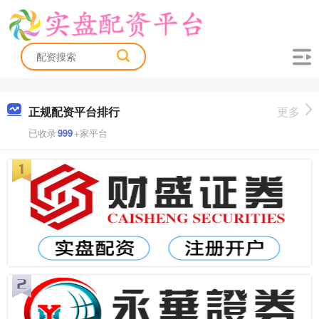
正规配资平台排行
更多
已收录
999
+家平台